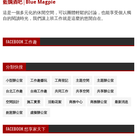
藍鵲酒吧│Blue Magpie
這是一個多元化的休閒空間，可以團體輕鬆的討論，也能享受個人獨
自的閱讀時光，我們讓上班工作就是這麼的悠閒自在。
FACEBOOK 工作趣
分類快搜
小型辦公室
工作趣醬玩
工商登記
主題空間
主題辦公室
台北工作趣
台南工作趣
共同工作
共享空間
共享辦公室
空間設計
施工實景
活動花絮
商務中心
商務辦公室
最新消息
創意辦公室
虛擬辦公室
FACEBOOK 想享家天下