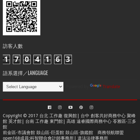
訪客人數
1
7
0
4
1
6
3
語系選擇／LANGUAGE
Powered by
Translate
Copyright © 2017 台北
工作趣 復興館
| 台中
創客共好商務中心
聚峰
館 英才館| 台南
工作趣 東門館
| 高雄
遠睿國際商務中心
苓雅區-三多
館
前金區-市議會館 鼓山區-巨蛋館 鼓山區-旗鑑館
商務領航聯盟
open168成員
:
科智聯合會計師事務所
|
道法法律事務所