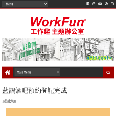
藍鵲酒吧預約登記完成
感謝您!!