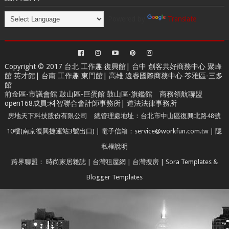
Powered by
Translate
Copyright © 2017 台北
工作趣 復興館
| 台中
創客共好商務中心
聚峰
館 英才館| 台南
工作趣 東門館
| 高雄
遠睿國際商務中心
苓雅區-三多
館
前金區-市議會館 鼓山區-巨蛋館 鼓山區-旗鑑館
商務領航聯盟
open168成員
:
科智聯合會計師事務所
|
道法法律事務所
房地天下科技股份有限公司 總管理處地址：台北市中山區復興北路48號
10樓(南京復興捷運站3號出口) | 電子信箱：service@workfun.com.tw |
隱
私權說明
跨界聯盟：
時尚家居雜誌
|
台灣租屋網
|
台灣搜房
|
Sora Templates
&
Blogger Templates