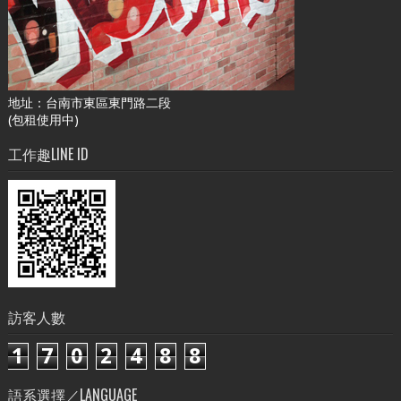
地址：台南市東區東門路二段
(包租使用中)
工作趣LINE ID
訪客人數
1
7
0
2
4
8
8
語系選擇／LANGUAGE