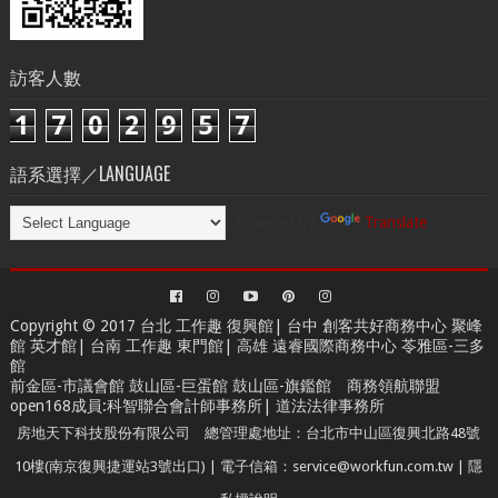
訪客人數
1
7
0
2
9
5
7
語系選擇／LANGUAGE
Powered by
Translate
Copyright © 2017 台北
工作趣 復興館
| 台中
創客共好商務中心
聚峰
館 英才館| 台南
工作趣 東門館
| 高雄
遠睿國際商務中心
苓雅區-三多
館
前金區-市議會館 鼓山區-巨蛋館 鼓山區-旗鑑館
商務領航聯盟
open168成員
:
科智聯合會計師事務所
|
道法法律事務所
房地天下科技股份有限公司 總管理處地址：台北市中山區復興北路48號
10樓(南京復興捷運站3號出口) | 電子信箱：service@workfun.com.tw |
隱