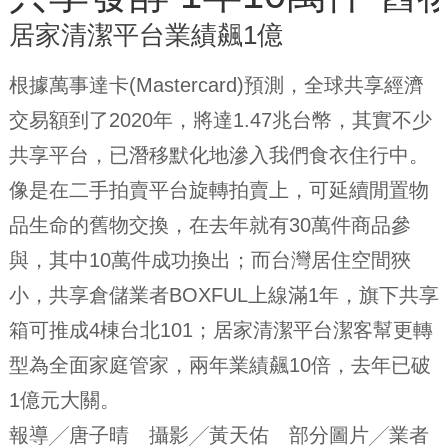
居家清潔平台業績飆1億
根據萬事達卡(Mastercard)預測，全球共享經濟
交易額到了2020年，將達1.47兆台幣，其實不少
共享平台，已潛移默化地滲入我們食衣住行中。
像是在二手拍賣平台旋轉拍賣上，可延續閒置物
品生命的舊物交換，在去年就有30萬件商品參
與，其中10萬件成功換出；而台灣居住空間狹
小，共享倉儲業者BOXFUL上線滿1年，旗下共享
箱可推成4棟台北101；居家清潔平台潔客幫更轉
型為全面家庭管家，兩年業績飆10倍，去年已破
1億元大關。
報導╱唐子晴 攝影╱黃天佑 部分圖片╱業者