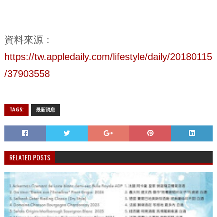
資料來源：
https://tw.appledaily.com/lifestyle/daily/20180115
/37903558
TAGS:
最新消息
RELATED POSTS