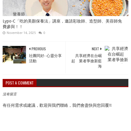
Lypo-C「吃的美顏保養法」講座，邀請彩妝師、造型師、美容師免
費參與！！
November 14, 2025
0
PREVIOUS
NEXT
社團同好- 心靈分享
共享經濟在台崛
活動
起 業者爭搶新藍
海
POST A COMMENT
沒有留言
有任何需求或建議，歡迎與我們聯絡，我們會盡快與您回覆!!