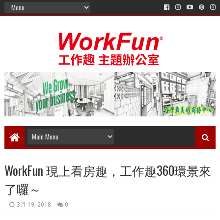
WorkFun 現上看房趣，工作趣360環景來
了囉～
3月 19, 2018
0