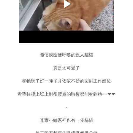
隨便摸隨便呼嚕的親人貓貓
真是太可愛了
和牠玩了好一陣子才依依不捨的回到工作崗位
希望往後上班上到很疲累的時後都能看到牠~~❤❤
-
其實小編家裡也有一隻貓貓