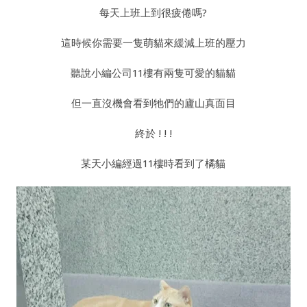
每天上班上到很疲倦嗎?
這時候你需要一隻萌貓來緩減上班的壓力
聽說小編公司11樓有兩隻可愛的貓貓
但一直沒機會看到牠們的廬山真面目
終於 ! ! !
某天小編經過11樓時看到了橘貓