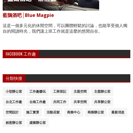
藍鵲酒吧│Blue Magpie
這是一個多元化的休閒空間，可以團體輕鬆的討論，也能享受個人獨
自的閱讀時光，我們讓上班工作就是這麼的悠閒自在。
FACEBOOK 工作趣
分類快搜
小型辦公室
工作趣醬玩
工商登記
主題空間
主題辦公室
台北工作趣
台南工作趣
共同工作
共享空間
共享辦公室
空間設計
施工實景
活動花絮
商務中心
商務辦公室
最新消息
創意辦公室
虛擬辦公室