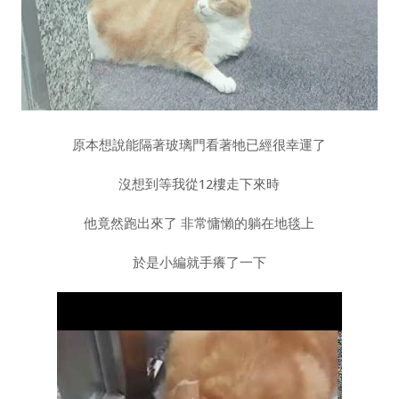
原本想說能隔著玻璃門看著牠已經很幸運了
沒想到等我從12樓走下來時
他竟然跑出來了 非常慵懶的躺在地毯上
於是小編就手癢了一下