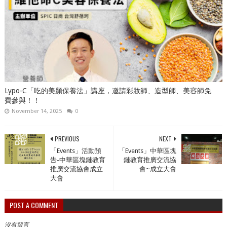
Lypo-C「吃的美顏保養法」講座，邀請彩妝師、造型師、美容師免
費參與！！
November 14, 2025
0
PREVIOUS
NEXT
「Events」活動預
「Events」中華區塊
告-中華區塊鏈教育
鏈教育推廣交流協
推廣交流協會成立
會~成立大會
大會
POST A COMMENT
沒有留言