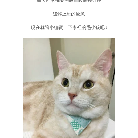
每天回家都要先吸貓吸個幾分鐘
緩解上班的疲憊
現在就讓小編賣一下家裡的毛小孩吧 !