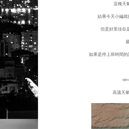
這種天
結果今天小編就接
但是好里佳在是停
如果是停上班時間的
📣
高溫天