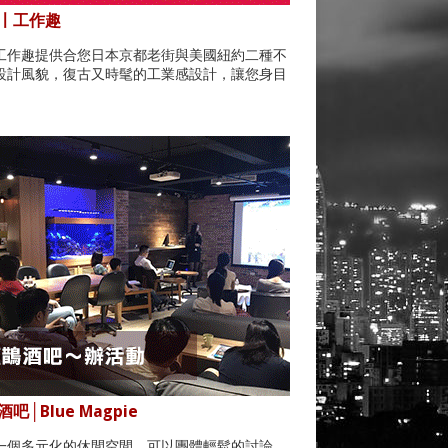
〡工作趣
工作趣提供合您日本京都老街與美國紐約二種不
設計風貌，復古又時髦的工業感設計，讓您身目
。
吧│Blue Magpie
一個多元化的休閒空間，可以團體輕鬆的討論，