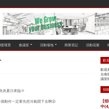
60度環景
會議室
活動場地
商業登記
活動花絮
了
歡迎
歡迎來
台南
議室
招
炎炎夏日來臨🌞
【招
個動作一定要先把冷氣開下去啊😤
中(