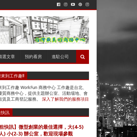
精選文章
預約看房
進駐公司
來到工作趣!!
到工作趣 WorkFun 商務中心 工作趣是台北、
優質商務中心，提供主題辦公室、活動場地、會
租賃及工商登記服務。
深入了解我們的服務項目
租快訊
租快訊】微型創業的最佳選擇，大(4-5)
4人) 小(2-3) 辦公室，歡迎現場參觀