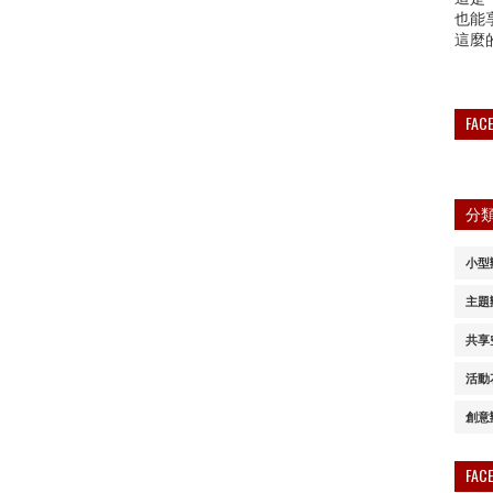
也能
這麼
FA
分
小型
主題
共享
活動
創意
FA