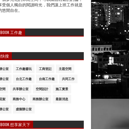
享受個人獨自的閱讀時光，我們讓上班工作就是
的悠閒自在。
CEBOOK 工作趣
類快搜
辦公室
工作趣醬玩
工商登記
主題空間
辦公室
台北工作趣
台南工作趣
共同工作
空間
共享辦公室
空間設計
施工實景
花絮
商務中心
商務辦公室
最新消息
辦公室
虛擬辦公室
CEBOOK 想享家天下