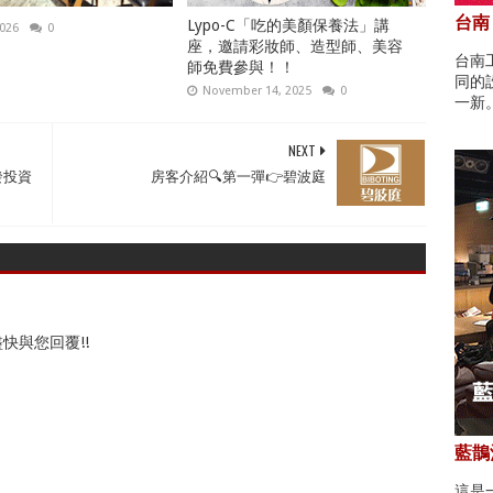
台南
Lypo-C「吃的美顏保養法」講
2026
0
座，邀請彩妝師、造型師、美容
台南
師免費參與！！
同的
November 14, 2025
0
一新
NEXT
成發投資
房客介紹🔍第一彈👉碧波庭
快與您回覆!!
藍鵲酒
這是