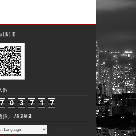
INE ID
人數
7
0
3
7
1
7
擇／LANGUAGE
Powered by