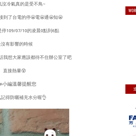
氣沒冷氣真的是受不鳥~
WO
到了台電的停😬電😬通😬知😬
109/07/10的凌晨0點到6點
最沒有影響的時候
話我想大家應該都待不住辦公室了吧
直接熱暈😵
📣小編溫馨提醒您
氣記得防曬補充水分喔
👌