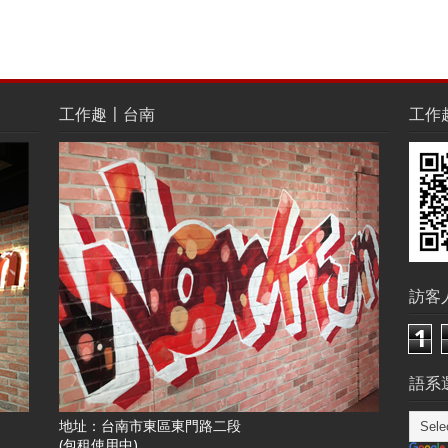
工作趣〡台南
工作趣L
訪客
1
語系選
地址：台南市東區東門路二段
(包租使用中)