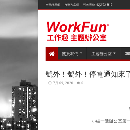
台灣租屋網
台灣搜房網
預約專線 (02)2752-6619
關於我們
主題辦公室
3
號外！號外！停電通知來
7月 09, 2020
0
小編一進辦公室第一