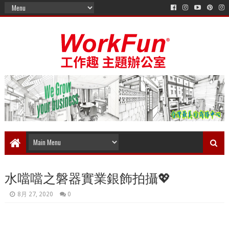
水噹噹之磐器實業銀飾拍攝💖
8月 27, 2020
0