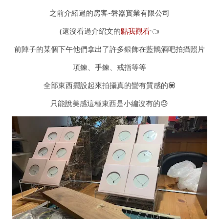
之前介紹過的房客-磐器實業有限公司
(還沒看過介紹文的
點我觀看
👈
前陣子的某個下午他們拿出了許多銀飾在藍鵲酒吧拍攝照片
項鍊、手鍊、戒指等等
全部東西擺設起來拍攝真的蠻有質感的💟
只能說美感這種東西是小編沒有的😓