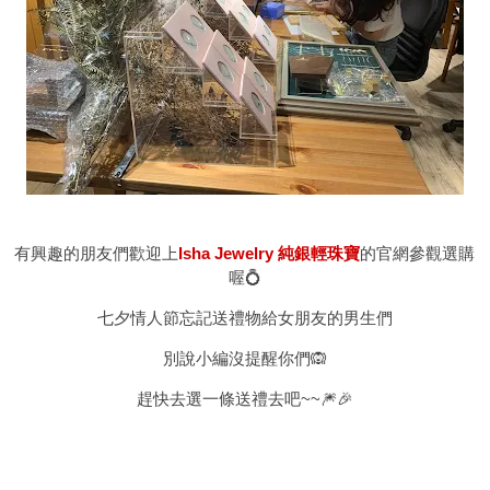
有興趣的朋友們歡迎上
Isha Jewelry 純銀輕珠寶
的官網參觀選購
喔💍
七夕情人節忘記送禮物給女朋友的男生們
別說小編沒提醒你們🙉
趕快去選一條送禮去吧~~🎆🎉