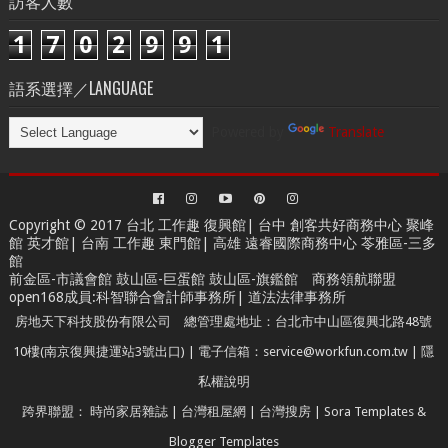
訪客人數
1
7
0
2
9
9
1
語系選擇／LANGUAGE
Powered by
Translate
Copyright © 2017 台北
工作趣 復興館
| 台中
創客共好商務中心
聚峰
館 英才館| 台南
工作趣 東門館
| 高雄
遠睿國際商務中心
苓雅區-三多
館
前金區-市議會館 鼓山區-巨蛋館 鼓山區-旗鑑館
商務領航聯盟
open168成員
:
科智聯合會計師事務所
|
道法法律事務所
房地天下科技股份有限公司 總管理處地址：台北市中山區復興北路48號
10樓(南京復興捷運站3號出口) | 電子信箱：service@workfun.com.tw |
隱
私權說明
跨界聯盟：
時尚家居雜誌
|
台灣租屋網
|
台灣搜房
|
Sora Templates
&
Blogger Templates