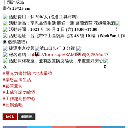
｜預計成品｜
畫布 𝟐𝟓*𝟐𝟓 𝐜𝐦 
 活動費用：$𝟏𝟐𝟎𝟎/人 (包含工具材料)
 活動贈品：享恩品酒生活 贈送一瓶 羅蘭酒莊 花姬氣泡酒
 活動時間：𝟐𝟎𝟐𝟏 年 𝟏𝟎 月 𝟐 日 (六) 𝟏𝟓:𝟎𝟎~𝟏𝟕:𝟎𝟎
 活動地址：台北市中山區復興北路 𝟒𝟖 號 𝟏𝟎 樓（𝗪𝗼𝗿𝗸𝗙𝘂𝗻工作
趣 藍鵲酒吧）
 捷運南京復興
號出口步行 𝟯 分鐘 
 報名連結：
https://forms.gle/KAMDEhSJGJ2EA6q47
 活動採梅花座，並有設置防疫隔板，來畫畫好安心
-X
#壓克力畫體驗
#地表最強
#享恩品酒生活
#藝筆畫坊
#未成年請勿飲酒
#工作趣商務中心
#藍鵲酒吧
TAGS:
最新消息