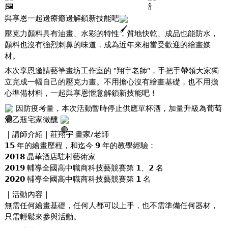
.
與享恩一起邊療癒邊解鎖新技能吧
壓克力顏料具有油畫、水彩的特性，質地快乾、成品也能防水，
顏料也沒有強烈刺鼻的味道，成為近年來相當受歡迎的繪畫媒
材。 
本次享恩邀請藝筆畫坊工作室的 "翔宇老師"，手把手帶領大家獨
立完成一幅自己的壓克力畫。不用擔心沒有繪畫基礎，也不用擔
心準備材料，一起與享恩愜意解鎖新技能吧！ 
 因防疫考量，本次活動暫時停止供應單杯酒，加量升級為葡萄
酒乙瓶宅家微醺 
｜講師介紹｜莊翔宇 畫家/老師
𝟭𝟱 年的繪畫歷程，和迄今 𝟵 年的教學經驗：
𝟮𝟬𝟭𝟴 晶華酒店駐村藝術家
𝟮𝟬𝟭𝟵 輔導全國高中職商科技藝競賽第 𝟭、𝟮 名
𝟮𝟬𝟮𝟬 輔導全國高中職商科技藝競賽第 𝟭 名
｜活動內容｜ 
無需任何繪畫基礎，任何人都可以上手，也不需準備任何器材，
只需輕鬆來參與活動。