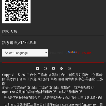
訪客人數
語系選擇／LANGUAGE
Powered by
Translate
Copyright © 2017 台北
工作趣 復興館
| 台中
創客共好商務中心
聚峰
館 英才館| 台南
工作趣 東門館
| 高雄
遠睿國際商務中心
苓雅區-三多
館
前金區-市議會館 鼓山區-巨蛋館 鼓山區-旗鑑館
商務領航聯盟
open168成員
:
科智聯合會計師事務所
|
道法法律事務所
房地天下科技股份有限公司 總管理處地址：台北市中山區復興北路48號
10樓(南京復興捷運站3號出口) | 電子信箱：service@workfun.com.tw |
隱