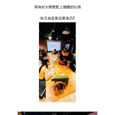
美味的大閘蟹配上微醺的白酒
秋天就是要這麼過✌✌