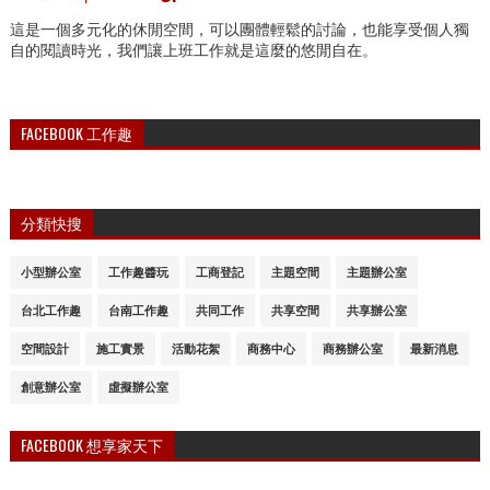
這是一個多元化的休閒空間，可以團體輕鬆的討論，也能享受個人獨
自的閱讀時光，我們讓上班工作就是這麼的悠閒自在。
FACEBOOK 工作趣
分類快搜
小型辦公室
工作趣醬玩
工商登記
主題空間
主題辦公室
台北工作趣
台南工作趣
共同工作
共享空間
共享辦公室
空間設計
施工實景
活動花絮
商務中心
商務辦公室
最新消息
創意辦公室
虛擬辦公室
FACEBOOK 想享家天下