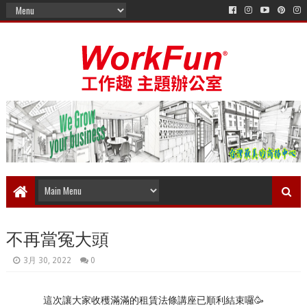
不再當冤大頭
3月 30, 2022
0
這次讓大家收穫滿滿的租賃法條講座已順利結束囉🥳
