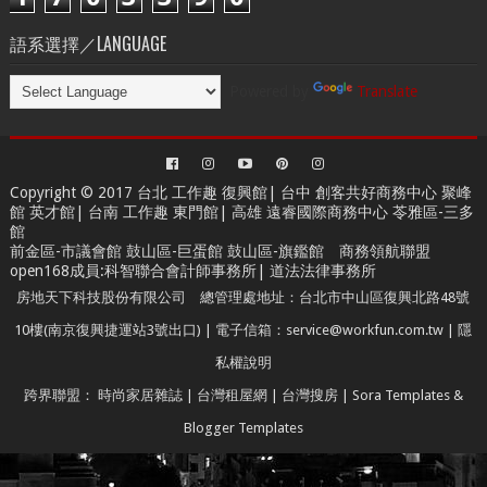
語系選擇／LANGUAGE
Powered by
Translate
Copyright © 2017 台北
工作趣 復興館
| 台中
創客共好商務中心
聚峰
館 英才館| 台南
工作趣 東門館
| 高雄
遠睿國際商務中心
苓雅區-三多
館
前金區-市議會館 鼓山區-巨蛋館 鼓山區-旗鑑館
商務領航聯盟
open168成員
:
科智聯合會計師事務所
|
道法法律事務所
房地天下科技股份有限公司 總管理處地址：台北市中山區復興北路48號
10樓(南京復興捷運站3號出口) | 電子信箱：service@workfun.com.tw |
隱
私權說明
跨界聯盟：
時尚家居雜誌
|
台灣租屋網
|
台灣搜房
|
Sora Templates
&
Blogger Templates