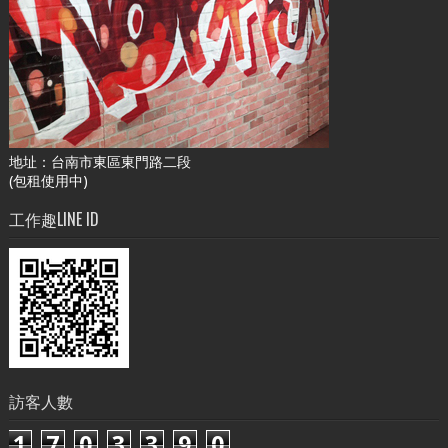
地址：台南市東區東門路二段
(包租使用中)
工作趣LINE ID
訪客人數
1
7
0
3
3
9
0