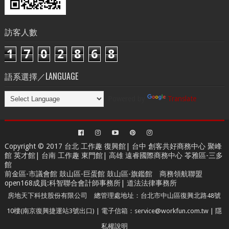
訪客人數
1
7
0
2
8
6
8
語系選擇／LANGUAGE
Powered by
Translate
Copyright © 2017 台北
工作趣 復興館
| 台中
創客共好商務中心
聚峰
館 英才館| 台南
工作趣 東門館
| 高雄
遠睿國際商務中心
苓雅區-三多
館
前金區-市議會館 鼓山區-巨蛋館 鼓山區-旗鑑館
商務領航聯盟
open168成員
:
科智聯合會計師事務所
|
道法法律事務所
房地天下科技股份有限公司 總管理處地址：台北市中山區復興北路48號
10樓(南京復興捷運站3號出口) | 電子信箱：service@workfun.com.tw |
隱
私權說明