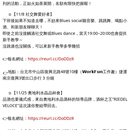
列的活動，正如火如荼展開，名額有限快把握喔！
☺【11/8 社交舞愛好者】
下班後如果不知道去哪，不妨來Blues social聽音樂、跳跳舞、喝點小
酒、和新朋友聊聊天！
即使之前沒接觸過社交舞或Blues dance，當天19:00~20:00也會提供
新手教學～
沒跳過也沒關係，可以來新手教學多學幾招
👉報名網址：
https://reurl.cc/DoDDzR
地點：台北市中山區復興北路48號10樓（𝗪𝗼𝗿𝗸𝗙𝘂𝗻工作趣）捷運
👉
南京復興3號出口步行 3 分鐘
☺【11/25 奧地利水晶品杯會】
品酒也要儀式感，來自奧地利水晶酒杯的領導品牌，酒杯之王”RIEDEL
VELOCE”這次讓你整組帶回去。
👉
報名網址：
https://reurl.cc/DoDDzR