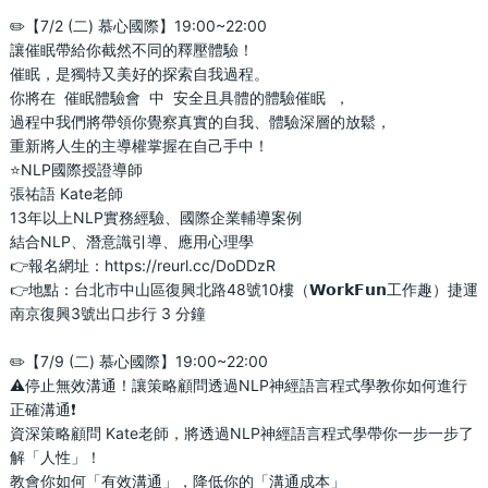
✏️【7/2 (二) 慕心國際】19:00~22:00
讓催眠帶給你截然不同的釋壓體驗！
催眠，是獨特又美好的探索自我過程。
你將在  催眠體驗會  中  安全且具體的體驗催眠  ，
過程中我們將帶領你覺察真實的自我、體驗深層的放鬆，
重新將人生的主導權掌握在自己手中！
⭐️NLP國際授證導師
張祐語 Kate老師
13年以上NLP實務經驗、國際企業輔導案例
結合NLP、潛意識引導、應用心理學
👉報名網址：https://reurl.cc/DoDDzR
👉地點：台北市中山區復興北路48號10樓（𝗪𝗼𝗿𝗸𝗙𝘂𝗻工作趣）捷運
南京復興3號出口步行 3 分鐘
✏️【7/9 (二) 慕心國際】19:00~22:00
⚠️停止無效溝通！讓策略顧問透過NLP神經語言程式學教你如何進行
正確溝通❗
資深策略顧問 Kate老師，將透過NLP神經語言程式學帶你一步一步了
解「人性」！
教會你如何「有效溝通」，降低你的「溝通成本」