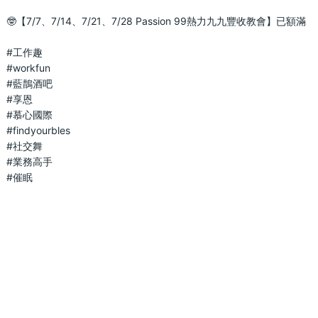
🤓【7/7、7/14、7/21、7/28 Passion 99熱力九九豐收教會】已額滿
#工作趣
#workfun
#藍鵲酒吧
#享恩
#慕心國際
#findyourbles
#社交舞
#業務高手
#催眠