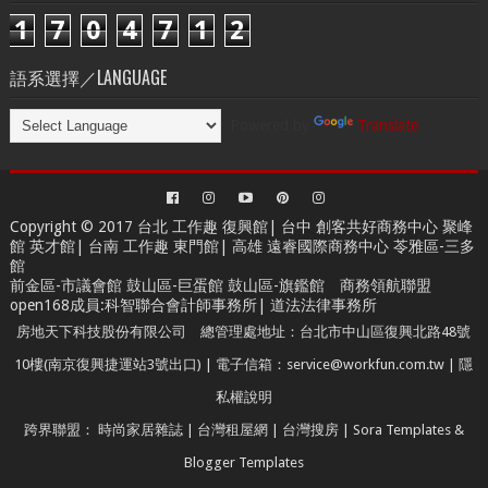
1
7
0
4
7
1
2
語系選擇／LANGUAGE
Powered by
Translate
Copyright © 2017 台北
工作趣 復興館
| 台中
創客共好商務中心
聚峰
館 英才館| 台南
工作趣 東門館
| 高雄
遠睿國際商務中心
苓雅區-三多
館
前金區-市議會館 鼓山區-巨蛋館 鼓山區-旗鑑館
商務領航聯盟
open168成員
:
科智聯合會計師事務所
|
道法法律事務所
房地天下科技股份有限公司 總管理處地址：台北市中山區復興北路48號
10樓(南京復興捷運站3號出口) | 電子信箱：service@workfun.com.tw |
隱
私權說明
跨界聯盟：
時尚家居雜誌
|
台灣租屋網
|
台灣搜房
|
Sora Templates
&
Blogger Templates