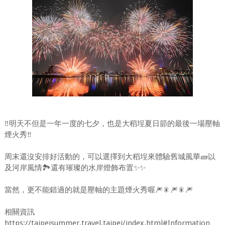
‼️明天不但是一年一度的七夕，也是大稻埕夏日節的最後一場壓軸
煙火秀‼️
周末還沒安排好活動的，可以選擇到大稻埕來體驗舊城風華🧱以
及河岸風情🏞還有璀璨的水岸燈飾布置✨️✨️
當然，更不能錯過的就是壓軸的主題煙火秀喔🎆🎇🎆🎇🎆
相關資訊
https://taipeisummer.travel.taipei/index.html#Information