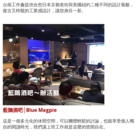
台南工作趣提供合您日本京都老街與美國紐約二種不同的設計風貌，
復古又時髦的工業感設計，讓您身目一新。
藍鵲酒吧│Blue Magpie
這是一個多元化的休閒空間，可以團體輕鬆的討論，也能享受個人獨
自的閱讀時光，我們讓上班工作就是這麼的悠閒自在。