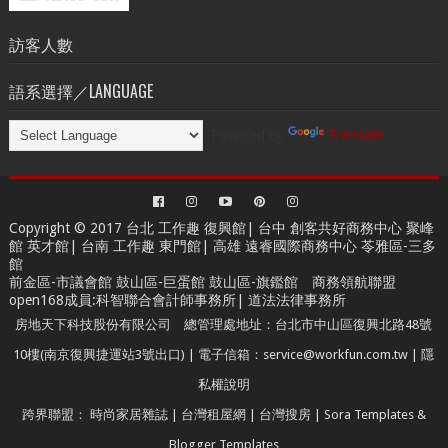
訪客人數
語系選擇／LANGUAGE
Powered by
Translate
Copyright © 2017 台北
工作趣 復興館
| 台中
創客共好商務中心
聚峰
館 英才館| 台南
工作趣 東門館
| 高雄
遠睿國際商務中心
苓雅區-三多
館
前金區-市議會館 鼓山區-巨蛋館 鼓山區-旗鑑館
商務領航聯盟
open168成員
:
科智聯合會計師事務所
|
道法法律事務所
房地天下科技股份有限公司 總管理處地址：台北市中山區復興北路48號
10樓(南京復興捷運站3號出口) | 電子信箱：service@workfun.com.tw |
隱
私權說明
跨界聯盟：
時尚家居雜誌
|
台灣租屋網
|
台灣搜房
|
Sora Templates
&
Blogger Templates