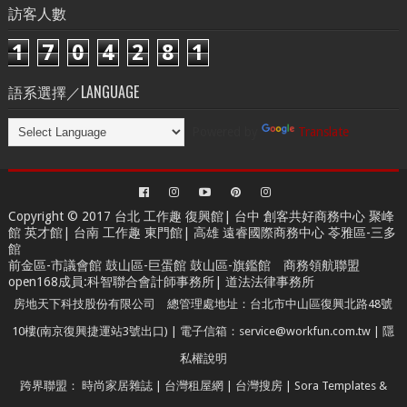
訪客人數
1
7
0
4
2
8
1
語系選擇／LANGUAGE
Powered by
Translate
Copyright © 2017 台北
工作趣 復興館
| 台中
創客共好商務中心
聚峰
館 英才館| 台南
工作趣 東門館
| 高雄
遠睿國際商務中心
苓雅區-三多
館
前金區-市議會館 鼓山區-巨蛋館 鼓山區-旗鑑館
商務領航聯盟
open168成員
:
科智聯合會計師事務所
|
道法法律事務所
房地天下科技股份有限公司 總管理處地址：台北市中山區復興北路48號
10樓(南京復興捷運站3號出口) | 電子信箱：service@workfun.com.tw |
隱
私權說明
跨界聯盟：
時尚家居雜誌
|
台灣租屋網
|
台灣搜房
|
Sora Templates
&