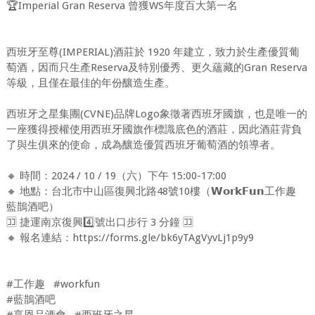
🏆Imperial Gran Reserva 曾獲WS年度百大第一名
西班牙至尊(IMPERIAL)酒莊於 1920 年建立，致力於生產優質葡
萄酒，因而只生產Reserva及特別優秀、更久蘊藏的Gran Reserva
等級，且僅在最佳的年份釀造生產。
西班牙之星集團(CVNE)品牌Logo象徵著西班牙國旗，也是唯一的
一座獲得授權使用西班牙國旗作標識底色的酒莊，因此酒莊背負
了與生俱來的使命，成為釀造優質西班牙葡萄酒的領導者。
🔸 時間：2024 / 10 / 19（六）下午 15:00-17:00
🔸 地點：台北市中山區復興北路48號10樓（𝗪𝗼𝗿𝗸𝗙𝘂𝗻工作趣
藍鵲酒吧）
🈁 捷運南京復興4️⃣號出口步行 3 分鐘 🈁
🔸 報名連結：https://forms.gle/bk6yTAgVyvLj1p9y9
#工作趣 #workfun
#藍鵲酒吧