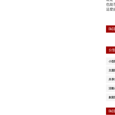
也能
這麼
FA
分
小型
主題
共享
活動
創意
FA