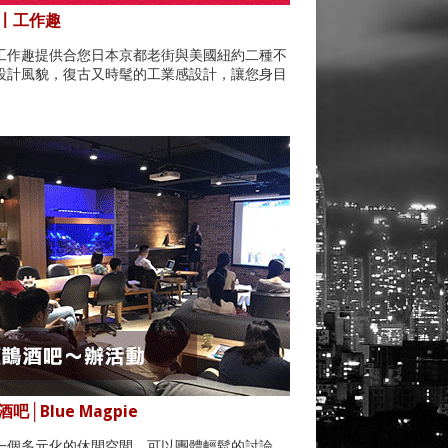
〡工作趣
工作趣提供合您日本京都老街與美國紐約二種不
設計風貌，復古又時髦的工業感設計，讓您身目
。
吧│Blue Magpie
一個多元化的休閒空間，可以團體輕鬆的討論，