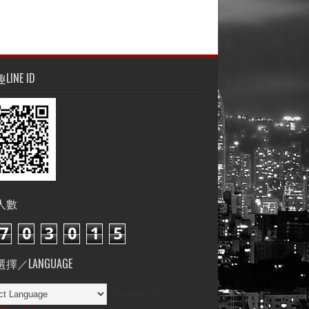
INE ID
人數
7
0
3
0
1
5
擇／LANGUAGE
Powered by