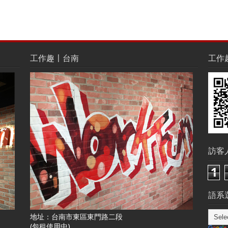
工作趣〡台南
工作趣L
訪客
1
語系選
地址：台南市東區東門路二段
(包租使用中)