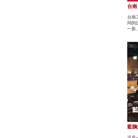
台南
台南
同的
一新
藍鵲酒
這是