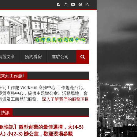
精選文章
預約看房
進駐公司
來到工作趣!!
到工作趣 WorkFun 商務中心 工作趣是台北、
優質商務中心，提供主題辦公室、活動場地、會
租賃及工商登記服務。
深入了解我們的服務項目
租快訊
租快訊】微型創業的最佳選擇，大(4-5)
4人) 小(2-3) 辦公室，歡迎現場參觀