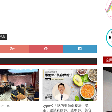
消息
空
Lypo-C「吃的美顏保養法」講
2026
0
座，邀請彩妝師、造型師、美容