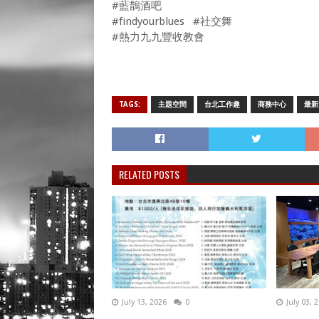
#藍鵲酒吧
#findyourblues #社交舞
#熱力九九豐收教會
TAGS:
主題空間
台北工作趣
商務中心
最新
RELATED POSTS
July 13, 2026
0
July 03, 