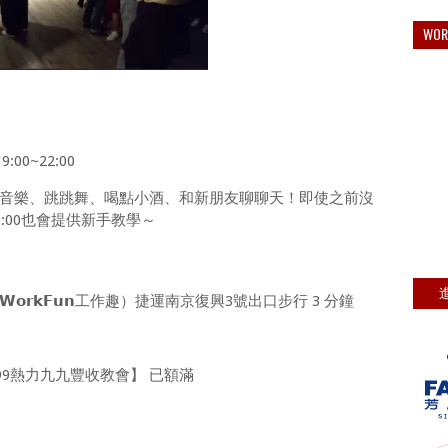
WO
9:00~22:00
ial聽音樂、跳跳舞、喝點小酒、和新朋友聊聊天！即使之前沒
~20:00也會提供新手教學～
𝗿𝗸𝗙𝘂𝗻工作趣）捷運南京復興3號出口步行 3 分鐘
sion 99熱力九九豐收教會】 已額滿