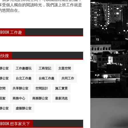
享受個人獨自的閱讀時光，我們讓上班工作就是
的悠閒自在。
CEBOOK 工作趣
類快搜
辦公室
工作趣醬玩
工商登記
主題空間
辦公室
台北工作趣
台南工作趣
共同工作
空間
共享辦公室
空間設計
施工實景
花絮
商務中心
商務辦公室
最新消息
辦公室
虛擬辦公室
CEBOOK 想享家天下