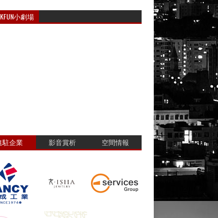
RKFUN小劇場
進駐企業
影音賞析
空間情報