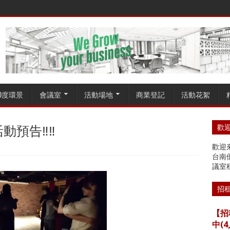
60度環景
會議室
活動場地
商業登記
活動花絮
動預告‼️‼️
歡迎
歡迎來
台南
議室
招
【招
中(