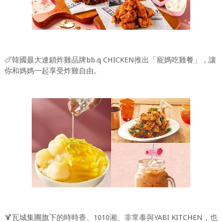
🍗韓國最大連鎖炸雞品牌bb.q CHICKEN推出「寵媽吃雞餐」，讓
你和媽媽一起享受炸雞自由。
🍹瓦城集團旗下的時時香、1010湘、非常泰與YABI KITCHEN，也