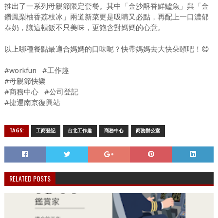
推出了一系列母親節限定套餐。其中「金沙酥香鮮鱸魚」與「金
鑽鳳梨柚香荔枝冰」兩道新菜更是吸睛又必點，再配上一口濃郁
泰奶，讓這頓飯不只美味，更飽含對媽媽的心意。
以上哪種餐點最適合媽媽的口味呢？快帶媽媽去大快朵頤吧！😋
#workfun #工作趣
#母親節快樂
#商務中心 #公司登記
#捷運南京復興站
TAGS:
工商登記
台北工作趣
商務中心
商務辦公室
RELATED POSTS