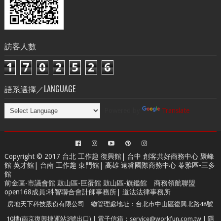
訪客人數
1
7
0
2
5
2
6
語系選擇／LANGUAGE
Powered by
Translate
Copyright © 2017 台北
工作趣 復興館
| 台中
創客共好商務中心
聚峰
館 英才館| 台南
工作趣 東門館
| 高雄
遠睿國際商務中心
苓雅區-三多
館
前金區-市議會館 鼓山區-巨蛋館 鼓山區-旗鑑館
商務領航聯盟
open168成員
:
科智聯合會計師事務所
|
道法法律事務所
房地天下科技股份有限公司 總管理處地址：台北市中山區復興北路48號
10樓(南京復興捷運站3號出口) | 電子信箱：service@workfun.com.tw |
隱