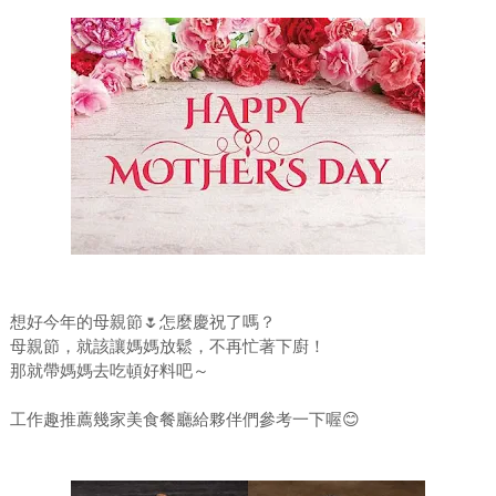
想好今年的母親節🌷怎麼慶祝了嗎？
母親節，就該讓媽媽放鬆，不再忙著下廚！
那就帶媽媽去吃頓好料吧～
工作趣推薦幾家美食餐廳給夥伴們參考一下喔😊