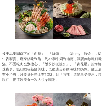
🥩王品集團旗下的「向辣」、「尬鍋」、「Oh my！原燒」，從
牛舌饗宴、麻辣鍋吃到飽，到A5和牛涮到過癮，讓愛肉族吃好吃
滿。不愛吃肉也別擔心，「阪前鉄板焼き」、「青花驕」的海鮮
珠寶盒、嫣紅蝦等新鮮美味，也很適合喜歡海味的媽媽。最近還
有小巧思，只要身分證上有1或2，到「向辣」還能享受優惠，趁
現在，把這波美食一次大快朵頤吧。