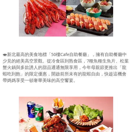
🍣新北最高的美食地標「50樓Cafe自助餐廳」，擁有自助餐廳中
少見的絕美高空景觀。從冷食區到熟食區，7種魚種生魚片、松葉
蟹火鍋與多款誘人的甜品通通無限享用，今年母親節更推出「龍
蝦吃到飽」的限定優惠，開啟前所未有的龍蝦自由，快趁這機會
帶媽媽享受一頓奢華美味的高空饗宴。