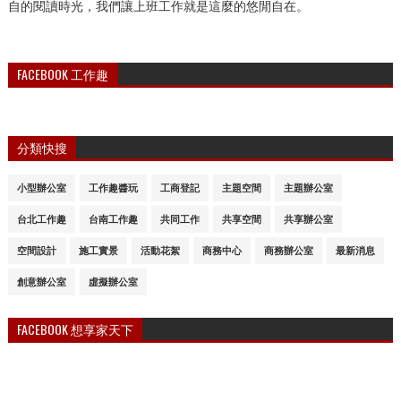
自的閱讀時光，我們讓上班工作就是這麼的悠閒自在。
FACEBOOK 工作趣
分類快搜
小型辦公室
工作趣醬玩
工商登記
主題空間
主題辦公室
台北工作趣
台南工作趣
共同工作
共享空間
共享辦公室
空間設計
施工實景
活動花絮
商務中心
商務辦公室
最新消息
創意辦公室
虛擬辦公室
FACEBOOK 想享家天下