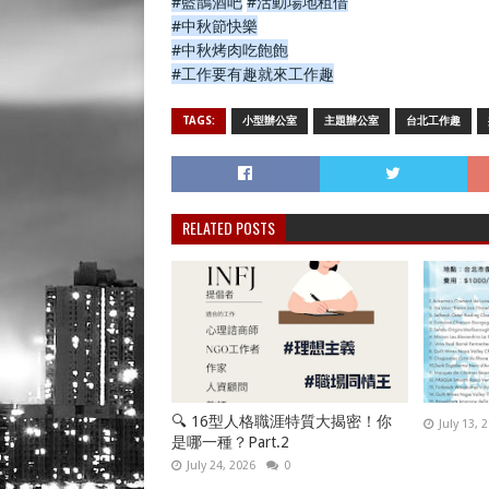
#藍鵲酒吧
#活動場地租借
#中秋節快樂
#中秋烤肉吃飽飽
#工作要有趣就來工作趣
TAGS:
小型辦公室
主題辦公室
台北工作趣
RELATED POSTS
🔍 16型人格職涯特質大揭密！你
July 13, 
是哪一種？Part.2
July 24, 2026
0