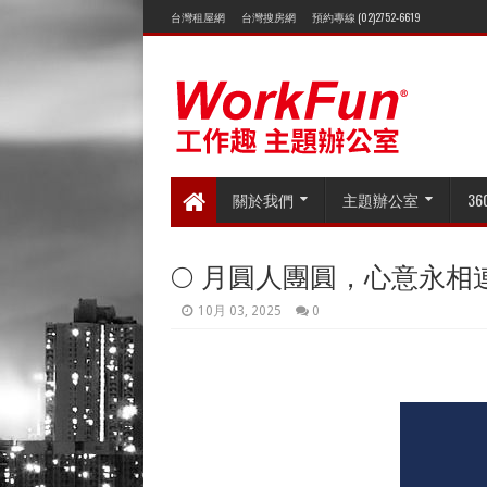
台灣租屋網
台灣搜房網
預約專線 (02)2752-6619
關於我們
主題辦公室
3
🌕 月圓人團圓，心意永相
10月 03, 2025
0