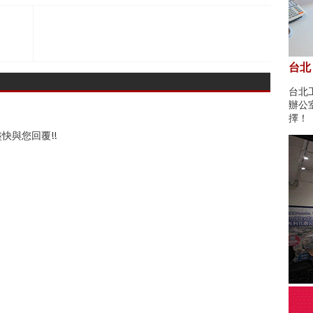
台北
台北
辦公
擇！
快與您回覆!!