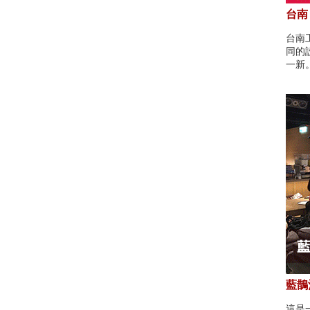
台南
台南
同的
一新
藍鵲酒
這是