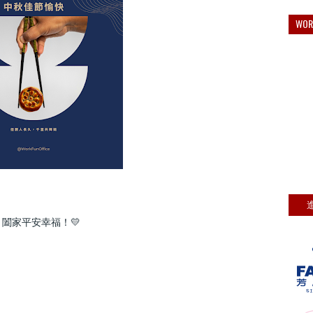
WO
闔家平安幸福！💛