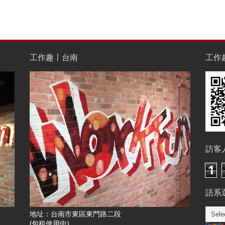
工作趣〡台南
工作趣L
訪客
1
語系選
地址：台南市東區東門路二段
(包租使用中)