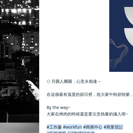
🌕 月圓人團圓，心意永相連～
在這個最有溫度的節日裡，祝大家中秋節快樂，
By the way~
大家在烤肉的時候還是要注意熱量的攝入唷~
#工作趣
#workfun
#商務中心
#商業登記