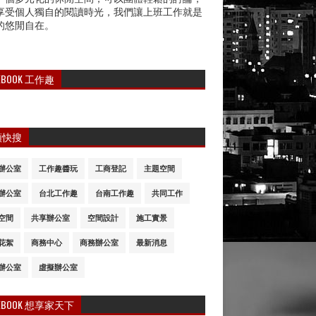
享受個人獨自的閱讀時光，我們讓上班工作就是
的悠閒自在。
CEBOOK 工作趣
類快搜
辦公室
工作趣醬玩
工商登記
主題空間
辦公室
台北工作趣
台南工作趣
共同工作
空間
共享辦公室
空間設計
施工實景
花絮
商務中心
商務辦公室
最新消息
辦公室
虛擬辦公室
CEBOOK 想享家天下