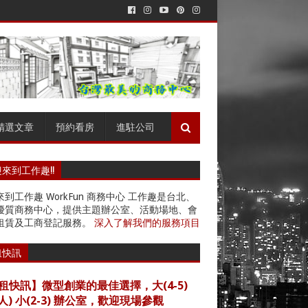
精選文章
預約看房
進駐公司
來到工作趣!!
到工作趣 WorkFun 商務中心 工作趣是台北、
優質商務中心，提供主題辦公室、活動場地、會
租賃及工商登記服務。
深入了解我們的服務項目
租快訊
租快訊】微型創業的最佳選擇，大(4-5)
4人) 小(2-3) 辦公室，歡迎現場參觀