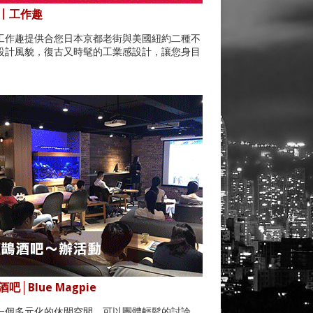
〡工作趣
工作趣提供合您日本京都老街與美國紐約二種不
設計風貌，復古又時髦的工業感設計，讓您身目
。
吧│Blue Magpie
一個多元化的休閒空間，可以團體輕鬆的討論，