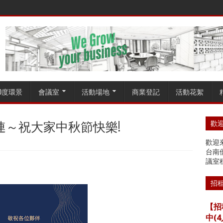
60度環景
會議室
活動場地
商業登記
活動花絮
連～祝大家中秋節快樂!
歡迎
歡迎來
台南
議室
招
【招
中(