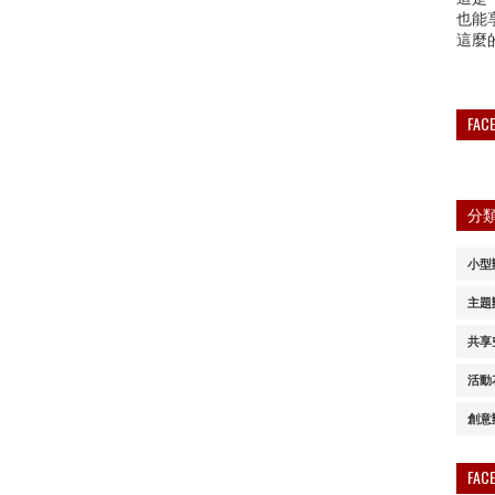
也能
這麼
FA
分
小型
主題
共享
活動
創意
FA