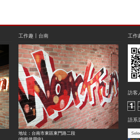
工作趣〡台南
工作趣L
訪客
1
語系選
地址：台南市東區東門路二段
(包租使用中)