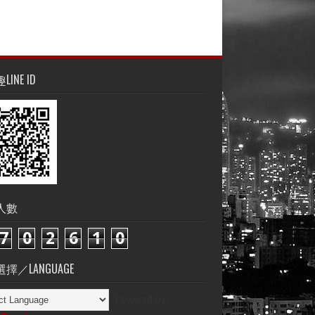
INE ID
人數
7
0
2
6
1
0
擇／LANGUAGE
Powered by