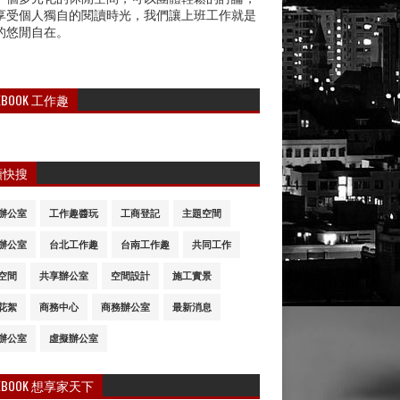
享受個人獨自的閱讀時光，我們讓上班工作就是
的悠閒自在。
CEBOOK 工作趣
類快搜
辦公室
工作趣醬玩
工商登記
主題空間
辦公室
台北工作趣
台南工作趣
共同工作
空間
共享辦公室
空間設計
施工實景
花絮
商務中心
商務辦公室
最新消息
辦公室
虛擬辦公室
CEBOOK 想享家天下