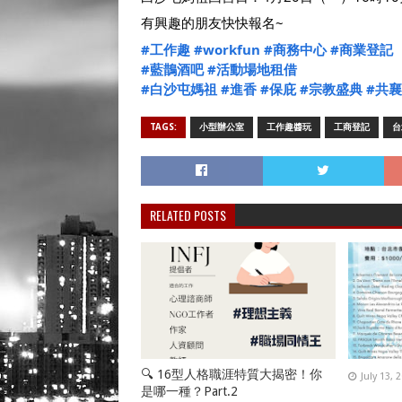
有興趣的朋友快快報名~
#工作趣
#workfun
#商務中心
#商業登記
#藍鵲酒吧
#活動場地租借
#白沙屯媽祖
#進香
#保庇
#宗教盛典
#共
TAGS:
小型辦公室
工作趣醬玩
工商登記
台
RELATED POSTS
🔍 16型人格職涯特質大揭密！你
July 13, 
是哪一種？Part.2