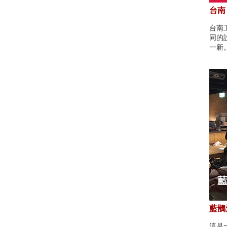
台南
台南
同的
一新
藍鵲酒
這是