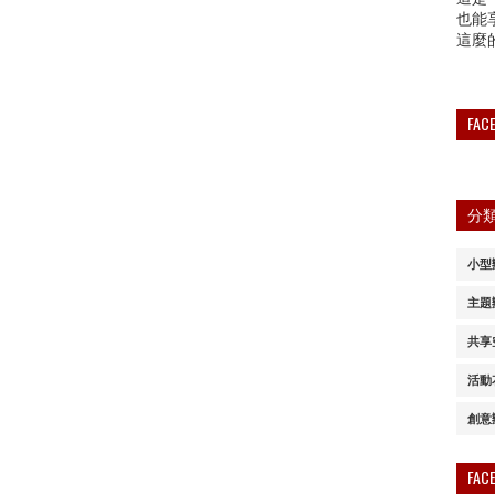
也能
這麼
FA
分
小型
主題
共享
活動
創意
FA