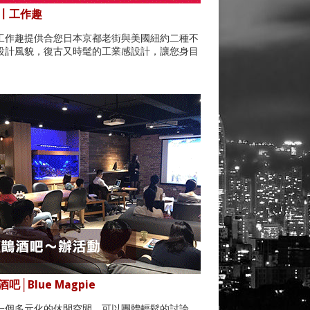
〡工作趣
工作趣提供合您日本京都老街與美國紐約二種不
設計風貌，復古又時髦的工業感設計，讓您身目
。
吧│Blue Magpie
一個多元化的休閒空間，可以團體輕鬆的討論，