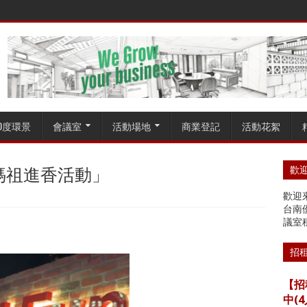
60度環景
會議室
活動場地
商業登記
活動花絮
媽祖進香活動」
歡迎
歡迎來
台南
議室
招
【招
中(