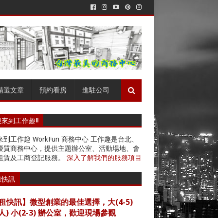
精選文章
預約看房
進駐公司
來到工作趣!!
到工作趣 WorkFun 商務中心 工作趣是台北、
優質商務中心，提供主題辦公室、活動場地、會
租賃及工商登記服務。
深入了解我們的服務項目
租快訊
租快訊】微型創業的最佳選擇，大(4-5)
4人) 小(2-3) 辦公室，歡迎現場參觀