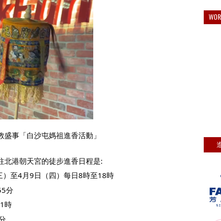
WO
教盛事「白沙屯媽祖進香活動」
往北港朝天宮的徒步進香日程是:
）至4月9日（四）每日8時至18時
55分
1時
分