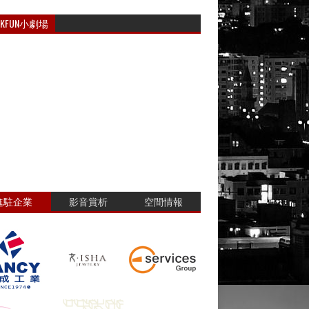
RKFUN小劇場
進駐企業
影音賞析
空間情報