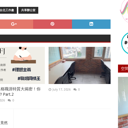
台北工作趣
共享辦公室
空
型人格職涯特質大揭密！你
July 17, 2026
0
art.2
2026
0
，竟然