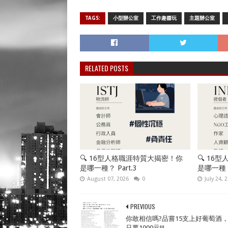
TAGS:
小型辦公室
工作趣醬玩
主題辦公室
RELATED POSTS
🔍 16型人格職涯特質大揭密！你
🔍 16
是哪一種？ Part.3
是哪一種？P
August 07, 2026
0
July 24, 
PREVIOUS
你敢相信嗎?品嘗15支上好葡萄酒
只要1000元!!!