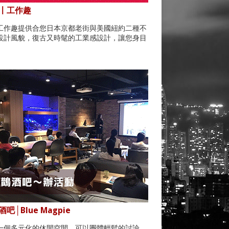
〡工作趣
工作趣提供合您日本京都老街與美國紐約二種不
設計風貌，復古又時髦的工業感設計，讓您身目
。
吧│Blue Magpie
一個多元化的休閒空間，可以團體輕鬆的討論，