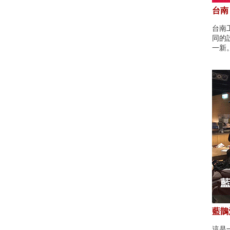
台南
台南
同的
一新
藍鵲酒
這是