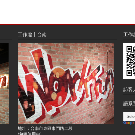
工作趣〡台南
工作趣L
訪客
語系選
地址：台南市東區東門路二段
(包租使用中)