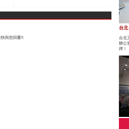
台北
快與您回覆!!
台北
辦公
擇！