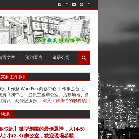
精選文章
預約看房
進駐公司
來到工作趣!!
到工作趣 WorkFun 商務中心 工作趣是台北、
優質商務中心，提供主題辦公室、活動場地、會
租賃及工商登記服務。
深入了解我們的服務項目
租快訊
租快訊】微型創業的最佳選擇，大(4-5)
4人) 小(2-3) 辦公室，歡迎現場參觀