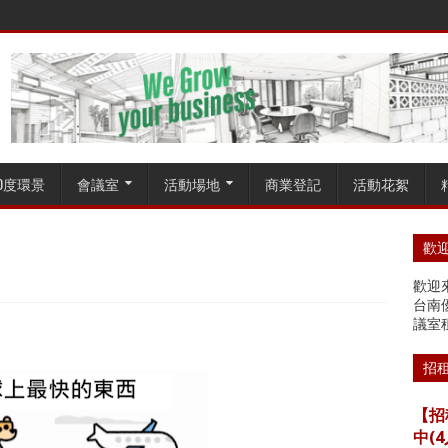
60度環景
會議室
活動場地
商業登記
活動花絮
歡迎
歡迎來
台南
議室
招
【招
中(