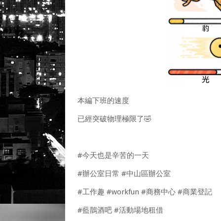
本編下班的速度
已經突破物理極限了🤣
#今天也是辛苦的一天
#辦公室日常 #中山區辦公室
#工作趣 #workfun #商務中心 #商業登記
#藍鵲酒吧 #活動場地租借