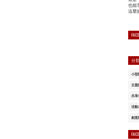
也能
這麼
FA
分
小型
主題
共享
活動
創意
FA