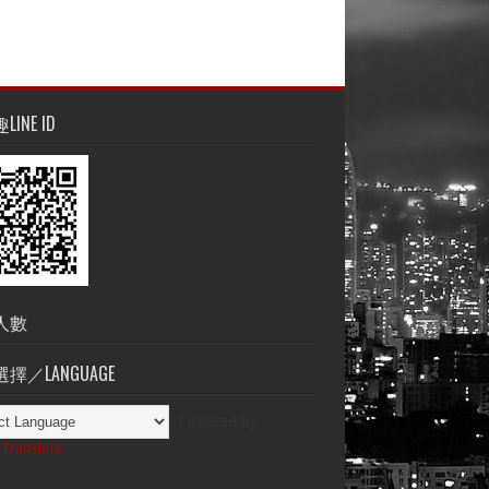
INE ID
人數
擇／LANGUAGE
Powered by
Translate