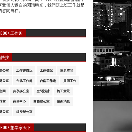
享受個人獨自的閱讀時光，我們讓上班工作就是
的悠閒自在。
CEBOOK 工作趣
類快搜
辦公室
工作趣醬玩
工商登記
主題空間
辦公室
台北工作趣
台南工作趣
共同工作
空間
共享辦公室
空間設計
施工實景
花絮
商務中心
商務辦公室
最新消息
辦公室
虛擬辦公室
CEBOOK 想享家天下