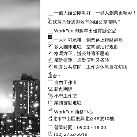
 一個人辦公剛剛好，一群人創業更精彩！
在找兼具舒適與效率的辦公空間嗎？
 WorkFun 即將釋出優質辦公室
 一人即可承租，創業路上輕鬆起步
 多人團隊進駐，空間靈活好規劃
 格局方正，辦公舒適不壓迫
 鄰近捷運，通勤便利又省時
 明亮公共空間，工作與休息自在切換
適合：
 自由工作者
 新創團隊
 小型工作室
 業務據點進駐
 WorkFun 商務中心
台北市中山區復興北路48號10樓
 營業時間｜09:00－18:00
 (02) 2752-6619