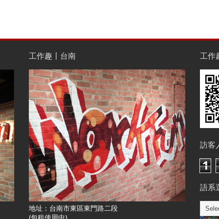
工作趣〡台南
工作趣L
訪客
1
語系選
地址：台南市東區東門路二段
(包租使用中)