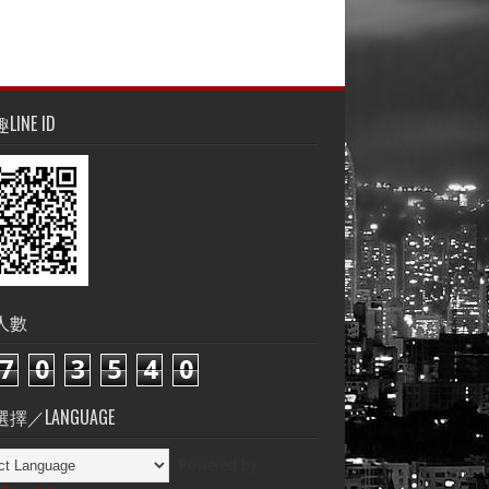
INE ID
人數
7
0
3
5
4
0
擇／LANGUAGE
Powered by