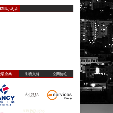
RKFUN小劇場
進駐企業
影音賞析
空間情報