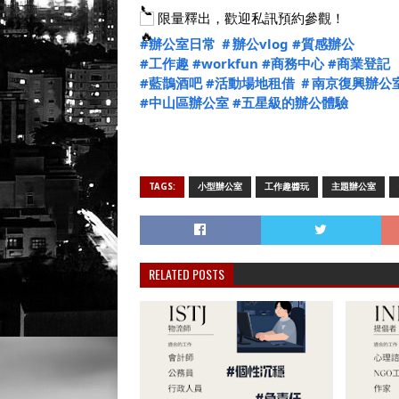
 限量釋出，歡迎私訊預約參觀！
#辦公室日常
＃辦公vlog
#質感辦公
#工作趣
#workfun
#商務中心
#商業登記
#藍鵲酒吧
#活動場地租借
＃南京復興辦公
#中山區辦公室
#五星級的辦公體驗
TAGS:
小型辦公室
工作趣醬玩
主題辦公室
RELATED POSTS