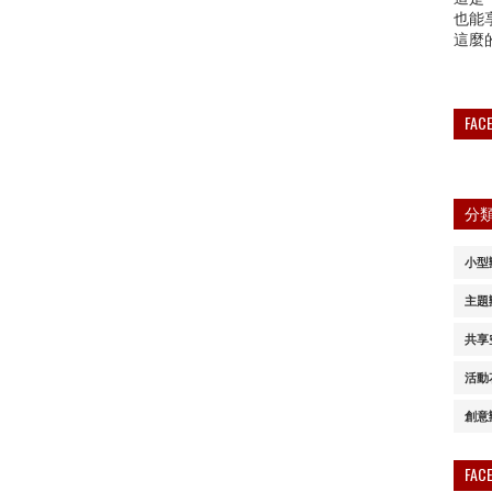
也能
這麼
FA
分
小型
主題
共享
活動
創意
FA