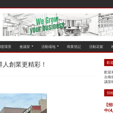
60度環景
會議室
活動場地
商業登記
活動花絮
群人創業更精彩！
歡迎
歡迎來
台南
議室
招
【招
中(