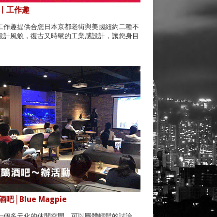
〡工作趣
工作趣提供合您日本京都老街與美國紐約二種不
設計風貌，復古又時髦的工業感設計，讓您身目
。
吧│Blue Magpie
一個多元化的休閒空間，可以團體輕鬆的討論，