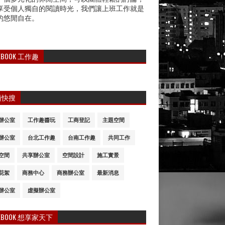
享受個人獨自的閱讀時光，我們讓上班工作就是
的悠閒自在。
CEBOOK 工作趣
類快搜
辦公室
工作趣醬玩
工商登記
主題空間
辦公室
台北工作趣
台南工作趣
共同工作
空間
共享辦公室
空間設計
施工實景
花絮
商務中心
商務辦公室
最新消息
辦公室
虛擬辦公室
CEBOOK 想享家天下