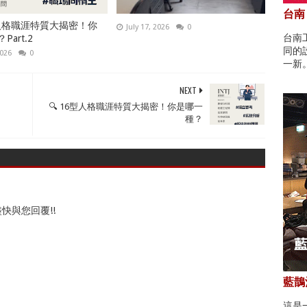
台南
型人格職涯特質大揭密！你
July 17, 2026
0
台南
art.2
同的
2026
0
一新
NEXT
🔍 16型人格職涯特質大揭密！你是哪一
種？
快與您回覆!!
藍鵲酒
這是