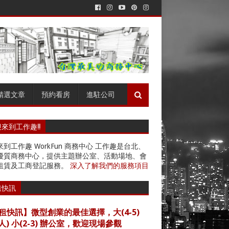
精選文章
預約看房
進駐公司
來到工作趣!!
到工作趣 WorkFun 商務中心 工作趣是台北、
優質商務中心，提供主題辦公室、活動場地、會
租賃及工商登記服務。
深入了解我們的服務項目
租快訊
租快訊】微型創業的最佳選擇，大(4-5)
4人) 小(2-3) 辦公室，歡迎現場參觀