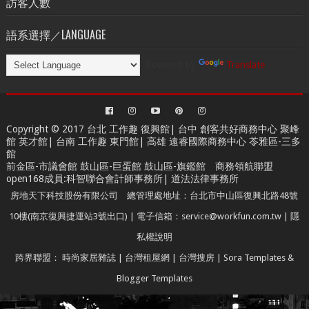
訪客人數
語系選擇／LANGUAGE
Powered by
Translate
Copyright © 2017 台北
工作趣 復興館
| 台中
創客共好商務中心
聚峰
館 英才館| 台南
工作趣 東門館
| 高雄
遠睿國際商務中心
苓雅區-三多
館
前金區-市議會館 鼓山區-巨蛋館 鼓山區-旗鑑館
商務領航聯盟
open168成員
:
科智聯合會計師事務所
|
道法法律事務所
房地天下科技股份有限公司 總管理處地址：台北市中山區復興北路48號
10樓(南京復興捷運站3號出口) | 電子信箱：service@workfun.com.tw |
隱
私權說明
跨界聯盟：
時尚家居雜誌
|
台灣租屋網
|
台灣搜房
|
Sora Templates
&
Blogger Templates