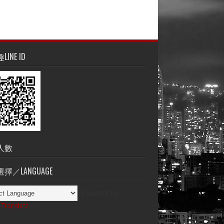
INE ID
人數
擇／LANGUAGE
Powered by
Translate