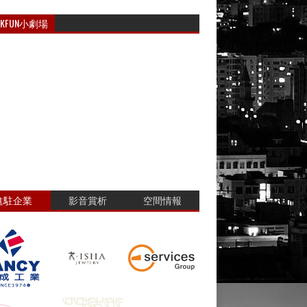
RKFUN小劇場
進駐企業
影音賞析
空間情報