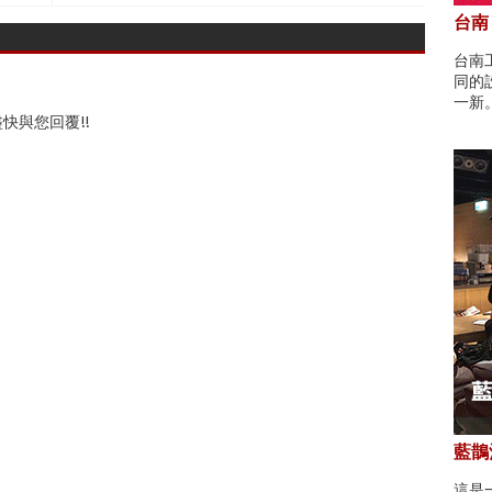
台南
台南
同的
一新
快與您回覆!!
藍鵲酒
這是