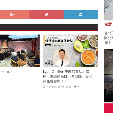
台北
台北
辦公
擇！
Lypo-C「吃的美顏保養法」講
2026
0
座，邀請彩妝師、造型師、美容
師免費參與！！
November 14, 2025
0