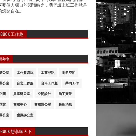
享受個人獨自的閱讀時光，我們讓上班工作就是
的悠閒自在。
CEBOOK 工作趣
類快搜
辦公室
工作趣醬玩
工商登記
主題空間
辦公室
台北工作趣
台南工作趣
共同工作
空間
共享辦公室
空間設計
施工實景
花絮
商務中心
商務辦公室
最新消息
辦公室
虛擬辦公室
CEBOOK 想享家天下