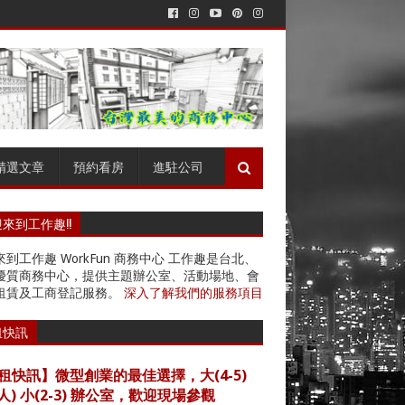
精選文章
預約看房
進駐公司
來到工作趣!!
到工作趣 WorkFun 商務中心 工作趣是台北、
優質商務中心，提供主題辦公室、活動場地、會
租賃及工商登記服務。
深入了解我們的服務項目
租快訊
租快訊】微型創業的最佳選擇，大(4-5)
4人) 小(2-3) 辦公室，歡迎現場參觀