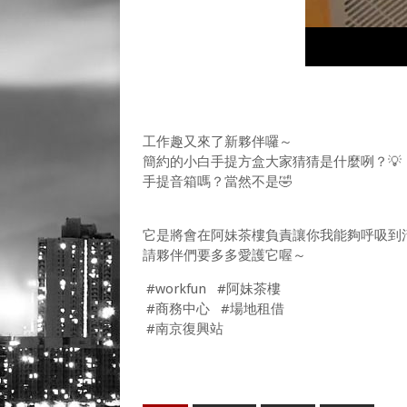
工作趣又來了新夥伴囉～
簡約的小白手提方盒大家猜猜是什麼咧？💡
手提音箱嗎？當然不是🤣
它是將會在阿妹茶樓負責讓你我能夠呼吸到清新
請夥伴們要多多愛護它喔～
#workfun #阿妹茶樓
#商務中心 #場地租借
#南京復興站