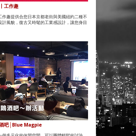
〡工作趣
工作趣提供合您日本京都老街與美國紐約二種不
設計風貌，復古又時髦的工業感設計，讓您身目
。
吧│Blue Magpie
一個多元化的休閒空間，可以團體輕鬆的討論，