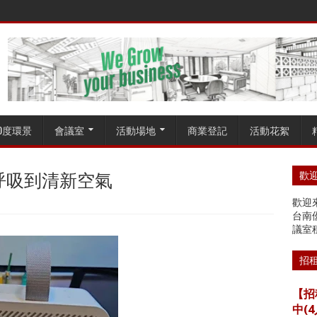
60度環景
會議室
活動場地
商業登記
活動花絮
呼吸到清新空氣
歡迎
歡迎來
台南
議室
招
【招
中(