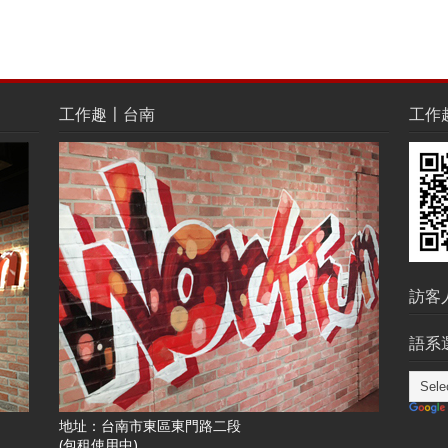
工作趣〡台南
工作趣L
訪客
語系選
地址：台南市東區東門路二段
(包租使用中)