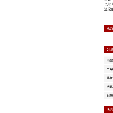
也能
這麼
FA
分
小型
主題
共享
活動
創意
FA