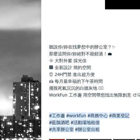
聽說你/妳在找夢想中的辦公室？✨
那麼這間你/妳絕對不能錯過！💼
🌞 大對外窗 採光佳
🏢 全新設計 簡約空間
⏰ 24H門禁 進出超方便
🍰 每月最幸福的下午茶時間
擺脫死氣沉沉的白牆灰地 🙅‍♂️
WorkFun 工作趣 用空間帶您找出無限創意 🎨
#工作趣
#workfun
#商務中心
#商業登記
#藍鵲酒吧
#活動場地租借
#共享辦公室
#辦公室出租