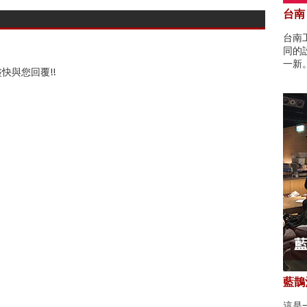
台南
台南
同的
一新
快與您回覆!!
藍鵲酒
這是