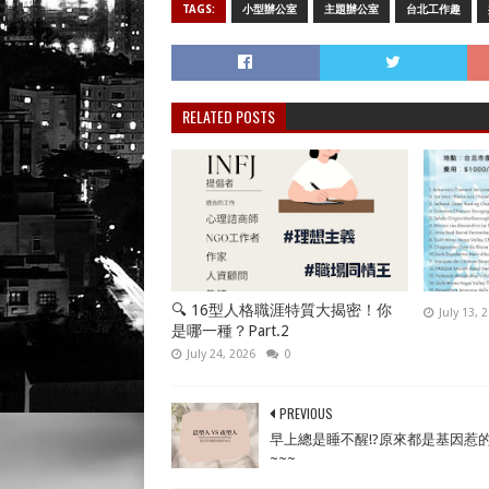
TAGS:
小型辦公室
主題辦公室
台北工作趣
RELATED POSTS
🔍 16型人格職涯特質大揭密！你
July 13, 
是哪一種？Part.2
July 24, 2026
0
PREVIOUS
早上總是睡不醒!?原來都是基因惹
~~~