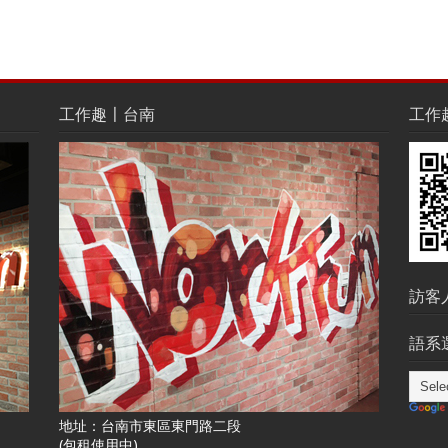
工作趣〡台南
工作趣L
訪客
語系選
地址：台南市東區東門路二段
(包租使用中)