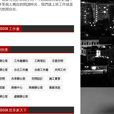
享受個人獨自的閱讀時光，我們讓上班工作就是
的悠閒自在。
CEBOOK 工作趣
類快搜
辦公室
工作趣醬玩
工商登記
主題空間
辦公室
台北工作趣
台南工作趣
共同工作
空間
共享辦公室
空間設計
施工實景
花絮
商務中心
商務辦公室
最新消息
辦公室
虛擬辦公室
CEBOOK 想享家天下