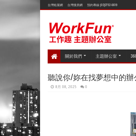
台灣租屋網
台灣搜房網
預約專線 (02)2752-6619
關於我們
主題辦公室
3
聽說你/妳在找夢想中的辦
8月 08, 2025
0