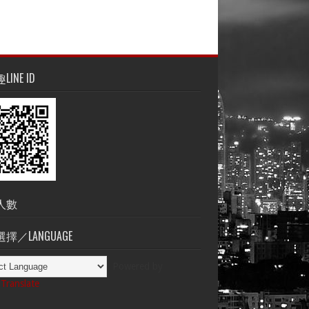
INE ID
人數
擇／LANGUAGE
Powered by
Translate