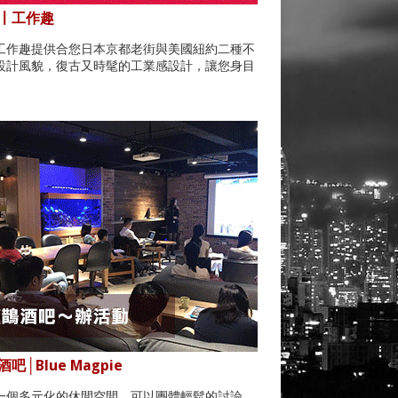
〡工作趣
工作趣提供合您日本京都老街與美國紐約二種不
設計風貌，復古又時髦的工業感設計，讓您身目
。
吧│Blue Magpie
一個多元化的休閒空間，可以團體輕鬆的討論，