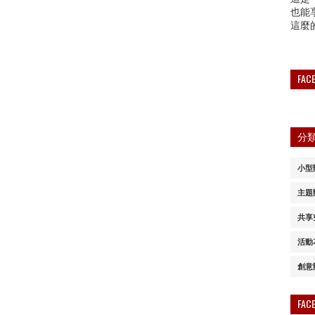
也能
這麼
FA
分
小型
主題
共享
活動
創意
FA