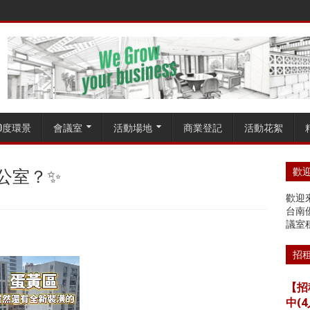
60度環景
會議室
活動場地
商業登記
活動花絮
公室？✨
歡迎
歡迎來
台南
議室
招
【招
中(