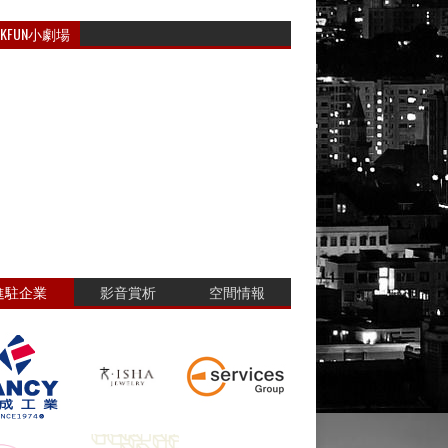
RKFUN小劇場
進駐企業
影音賞析
空間情報