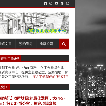
精選文章
預約看房
進駐公司
來到工作趣!!
到工作趣 WorkFun 商務中心 工作趣是台北、
優質商務中心，提供主題辦公室、活動場地、會
租賃及工商登記服務。
深入了解我們的服務項目
租快訊
租快訊】微型創業的最佳選擇，大(4-5)
4人) 小(2-3) 辦公室，歡迎現場參觀