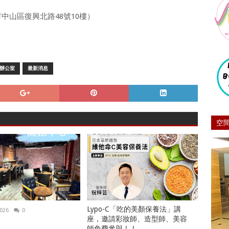
北市中山區復興北路48號10樓）
辦公室
最新消息
空
Lypo-C「吃的美顏保養法」講
2026
0
座，邀請彩妝師、造型師、美容
師免費參與！！