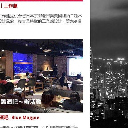
〡工作趣
工作趣提供合您日本京都老街與美國紐約二種不
設計風貌，復古又時髦的工業感設計，讓您身目
。
吧│Blue Magpie
一個多元化的休閒空間，可以團體輕鬆的討論，