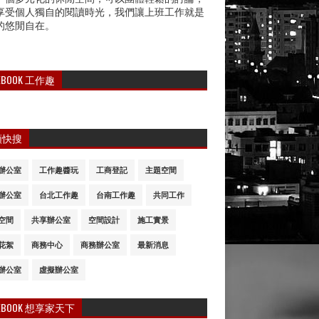
享受個人獨自的閱讀時光，我們讓上班工作就是
的悠閒自在。
CEBOOK 工作趣
類快搜
辦公室
工作趣醬玩
工商登記
主題空間
辦公室
台北工作趣
台南工作趣
共同工作
空間
共享辦公室
空間設計
施工實景
花絮
商務中心
商務辦公室
最新消息
辦公室
虛擬辦公室
CEBOOK 想享家天下