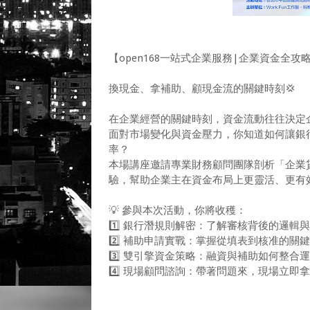
【open168一站式企業服務|企業資金全攻
換現金、拿補助、顧現金流的關鍵時刻💢
在企業經營的關鍵時刻，資金流動往往決定
面對市場變化與資金壓力，你知道如何讓銀
率？
本場講座邀請專業財務顧問團隊剖析「企業貸
驗，幫助企業主在資金布局上更靈活、更有
💡 參與本次活動，你將收穫：
1️⃣ 銀行潛規則解密：了解審核背後的邏輯
2️⃣ 補助申請實戰：掌握從填表到核准的關
3️⃣ 雙引擎資金策略：融資與補助如何整合
4️⃣ 現場顧問諮詢：帶著問題來，現場立即