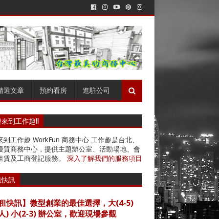
精選文章
預約看房
進駐公司
來到工作趣!!
到工作趣 WorkFun 商務中心 工作趣是台北、
優質商務中心，提供主題辦公室、活動場地、會
租賃及工商登記服務。
深入了解我們的服務項目
租快訊
租快訊】微型創業的最佳選擇，大(4-5)
4人) 小(2-3) 辦公室，歡迎現場參觀