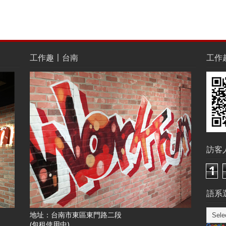
工作趣〡台南
工作趣L
訪客
1
語系選
地址：台南市東區東門路二段
(包租使用中)