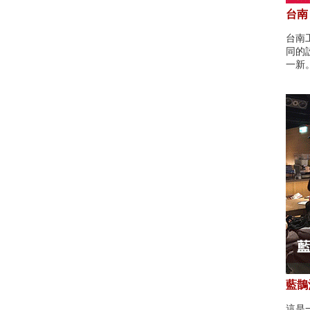
台南
台南
同的
一新
藍鵲酒
這是