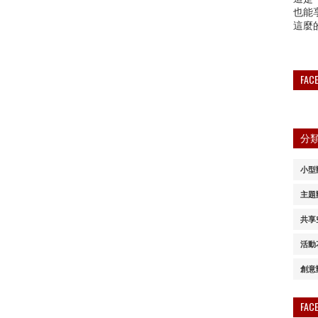
也能
這麼
FA
分
小型
主題
共享
活動
創意
FA