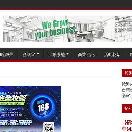
60度環景
會議室
活動場地
商業登記
活動花絮
歡迎
歡迎來
台南
議室
招
【招
中(