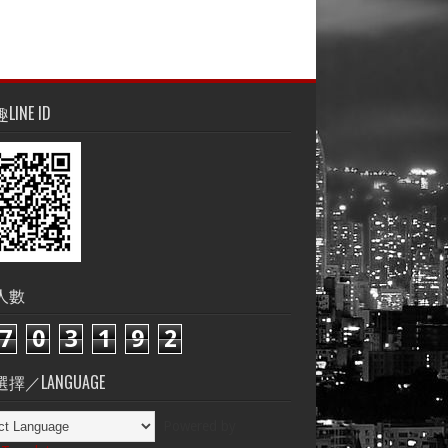
INE ID
人數
7
0
3
1
9
2
擇／LANGUAGE
Powered by