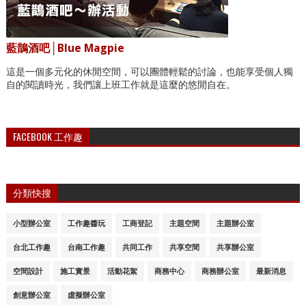
藍鵲酒吧│Blue Magpie
這是一個多元化的休閒空間，可以團體輕鬆的討論，也能享受個人獨
自的閱讀時光，我們讓上班工作就是這麼的悠閒自在。
FACEBOOK 工作趣
分類快搜
小型辦公室
工作趣醬玩
工商登記
主題空間
主題辦公室
台北工作趣
台南工作趣
共同工作
共享空間
共享辦公室
空間設計
施工實景
活動花絮
商務中心
商務辦公室
最新消息
創意辦公室
虛擬辦公室