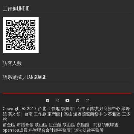
工作趣LINE ID
訪客人數
語系選擇／LANGUAGE
Copyright © 2017 台北
工作趣 復興館
| 台中
創客共好商務中心
聚峰
館 英才館| 台南
工作趣 東門館
| 高雄
遠睿國際商務中心
苓雅區-三多
館
前金區-市議會館 鼓山區-巨蛋館 鼓山區-旗鑑館
商務領航聯盟
open168成員
:
科智聯合會計師事務所
|
道法法律事務所