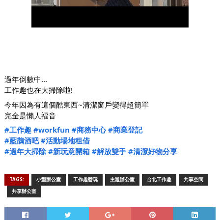
過年倒數中...
工作趣也在大掃除啦!
今年因為有這個酷東西~清潔窗戶變得超簡單
完全是懶人福音
#工作趣
#workfun
#商務中心
#商業登記
#藍鵲酒吧
#活動場地租借
#過年大掃除
#新玩意開箱
#解放雙手
#清潔好物分享
TAGS:
小型辦公室
工作趣醬玩
主題辦公室
台北工作趣
共享空間
共享辦公室