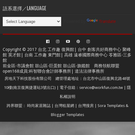
語系選擇／LANGUAGE
Powered by
Translate
Copyright © 2017 台北
工作趣 復興館
| 台中
創客共好商務中心
聚峰
館 英才館| 台南
工作趣 東門館
| 高雄
遠睿國際商務中心
苓雅區-三多
館
前金區-市議會館 鼓山區-巨蛋館 鼓山區-旗鑑館
商務領航聯盟
open168成員
:
科智聯合會計師事務所
|
道法法律事務所
房地天下科技股份有限公司 總管理處地址：台北市中山區復興北路48號
10樓(南京復興捷運站3號出口) | 電子信箱：service@workfun.com.tw |
隱
私權說明
跨界聯盟：
時尚家居雜誌
|
台灣租屋網
|
台灣搜房
|
Sora Templates
&
Blogger Templates