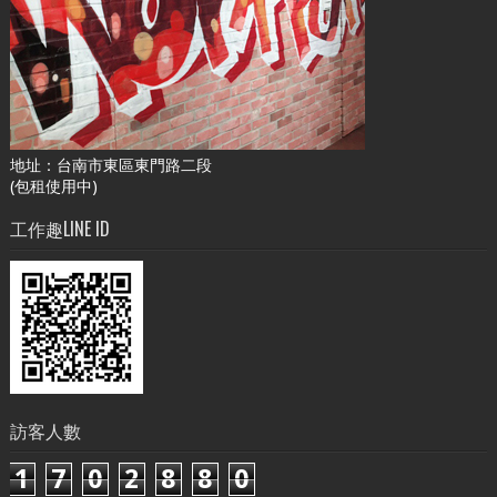
地址：台南市東區東門路二段
(包租使用中)
工作趣LINE ID
訪客人數
1
7
0
2
8
8
0