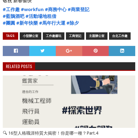
敬祝 新春愉快
#工作趣
#workfun
#商務中心
#商業登記
#藍鵲酒吧
#活動場地租借
#團圓
#新年快樂
#馬年行大運
#除夕
TAGS:
小型辦公室
工作趣醬玩
工商登記
主題辦公室
台北工作趣
RELATED POSTS
🔍 16型人格職涯特質大揭密！你是哪一種？Part.4