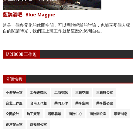
藍鵲酒吧│Blue Magpie
這是一個多元化的休閒空間，可以團體輕鬆的討論，也能享受個人獨
自的閱讀時光，我們讓上班工作就是這麼的悠閒自在。
FACEBOOK 工作趣
分類快搜
小型辦公室
工作趣醬玩
工商登記
主題空間
主題辦公室
台北工作趣
台南工作趣
共同工作
共享空間
共享辦公室
空間設計
施工實景
活動花絮
商務中心
商務辦公室
最新消息
創意辦公室
虛擬辦公室