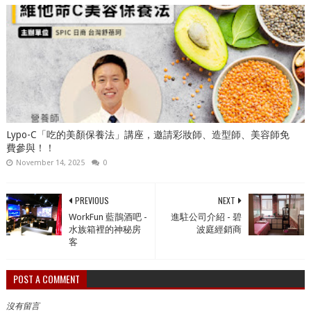
Lypo-C「吃的美顏保養法」講座，邀請彩妝師、造型師、美容師免
費參與！！
November 14, 2025
0
PREVIOUS
NEXT
WorkFun 藍鵲酒吧 -
進駐公司介紹 - 碧
水族箱裡的神秘房
波庭經銷商
客
POST A COMMENT
沒有留言