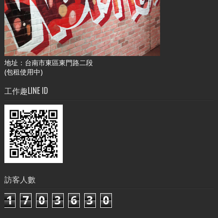
地址：台南市東區東門路二段
(包租使用中)
工作趣LINE ID
訪客人數
1
7
0
3
6
3
0