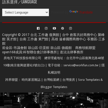
語系選擇／LANGUAGE
Powered by
Translate
Copyright © 2017 台北
工作趣 復興館
| 台中
創客共好商務中心
聚峰
館 英才館| 台南
工作趣 東門館
| 高雄
遠睿國際商務中心
苓雅區-三多
館
前金區-市議會館 鼓山區-巨蛋館 鼓山區-旗鑑館
商務領航聯盟
open168成員
:
科智聯合會計師事務所
|
道法法律事務所
房地天下科技股份有限公司 總管理處地址：台北市中山區復興北路48號
10樓(南京復興捷運站3號出口) | 電子信箱：service@workfun.com.tw |
隱
私權說明
跨界聯盟：
時尚家居雜誌
|
台灣租屋網
|
台灣搜房
|
Sora Templates
&
Blogger Templates